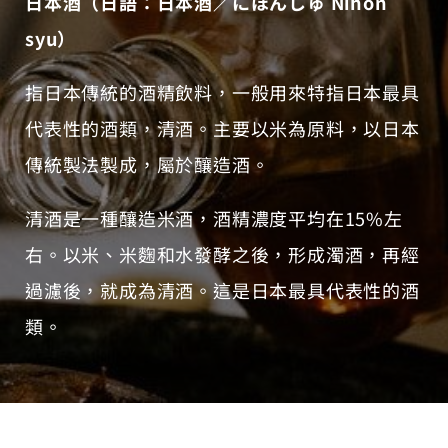
日本酒（日語：日本酒／にほんしゅ Nihon
syu）
指日本傳統的酒精飲料，一般用來特指日本最具
代表性的酒類，清酒。主要以米為原料，以日本
傳統製法製成，屬於釀造酒。
清酒是一種釀造米酒，酒精濃度平均在15%左
右。以米、米麴和水發酵之後，形成濁酒，再經
過濾後，就成為清酒。這是日本最具代表性的酒
類。