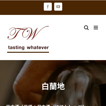
Skip
Facebook
YouTube
to
content
白蘭地