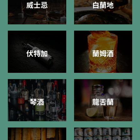
威士忌
白蘭地
伏特加
蘭姆酒
琴酒
龍舌蘭