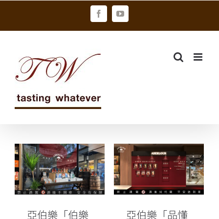
Skip
Facebook
YouTube
to
content
亞伯樂「伯樂
亞伯樂「品懂
品城」以越懂
伯樂」讀飲空
得 越值得之名
間誠品生活松
進駐台南府城
菸限時登場
亞伯樂「伯樂
亞伯樂「品懂