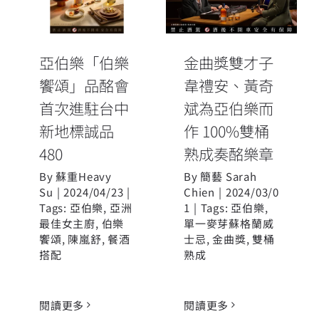
饗頌」品酩會
斌為亞伯樂而
首次進駐台中
作 100%雙桶
新地標誠品480
熟成奏酩樂章
亞伯樂「伯樂
金曲獎雙才子
饗頌」品酩會
韋禮安、黃奇
首次進駐台中
斌為亞伯樂而
新地標誠品
作 100%雙桶
480
熟成奏酩樂章
By
蘇重Heavy
By
簡藝 Sarah
Su
|
2024/04/23
|
Chien
|
2024/03/0
Tags:
亞伯樂
,
亞洲
1
|
Tags:
亞伯樂
,
最佳女主廚
,
伯樂
單一麥芽蘇格蘭威
饗頌
,
陳嵐舒
,
餐酒
士忌
,
金曲獎
,
雙桶
搭配
熟成
閱讀更多
閱讀更多