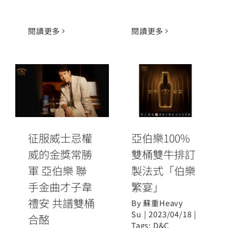
閱讀更多
閱讀更多
征服威士忌權
威的金獎常勝
亞伯樂100%雙
軍 亞伯樂 聯手
桶雙牛排訂製
金曲才子韋禮
法式「伯樂繁
安 共譜雙桶合
宴」
征服威士忌權
亞伯樂100%
酩
威的金獎常勝
雙桶雙牛排訂
軍 亞伯樂 聯
製法式「伯樂
手金曲才子韋
繁宴」
禮安 共譜雙桶
By
蘇重Heavy
Su
|
2023/04/18
|
合酩
Tags:
D&C