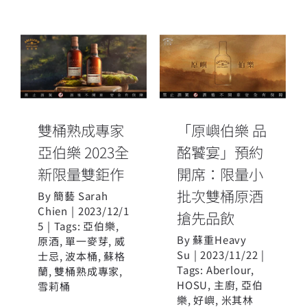
「原嶼伯樂 品
雙桶熟成專家
酩饕宴」預約
亞伯樂 2023全
開席：限量小
新限量雙鉅作
批次雙桶原酒
搶先品飲
雙桶熟成專家
「原嶼伯樂 品
亞伯樂 2023全
酩饕宴」預約
新限量雙鉅作
開席：限量小
批次雙桶原酒
By
簡藝 Sarah
Chien
|
2023/12/1
搶先品飲
5
|
Tags:
亞伯樂
,
By
蘇重Heavy
原酒
,
單一麥芽
,
威
Su
|
2023/11/22
|
士忌
,
波本桶
,
蘇格
Tags:
Aberlour
,
蘭
,
雙桶熟成專家
,
HOSU
,
主廚
,
亞伯
雪莉桶
樂
,
好嶼
,
米其林