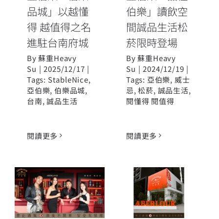
品城」以越懂
伯樂」讀飲空
得 越值得之名
間誠品生活松
進駐台南府城
菸限時登場
By
蘇重Heavy
By
蘇重Heavy
Su
|
2025/12/17
|
Su
|
2024/12/19
|
Tags:
StableNice
,
Tags:
亞伯樂
,
威士
亞伯樂
,
伯樂品城
,
忌
,
松菸
,
誠品生活
,
台南
,
誠品生活
閱懂得 閱值得
閱讀更多
閱讀更多
亞伯樂「品懂
亞伯樂「伯樂
伯樂」首部曲
饗頌」 詞曲雙
致敬臺中爵士