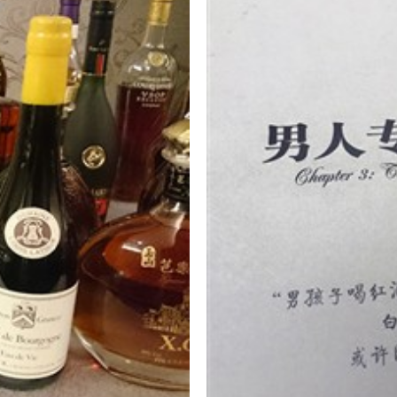
～上＠黃文宗
留給