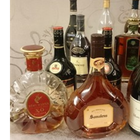
被遺忘的白蘭地 三邊會一月會