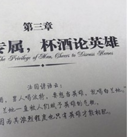
英雄的酒，白蘭地@蘇重